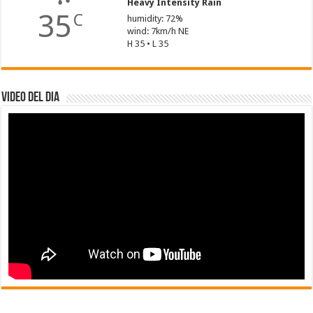
Heavy Intensity Rain
35
C
humidity: 72%
wind: 7km/h NE
H 35 • L 35
Video del dia