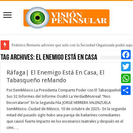
Federico Berrueto advierte que solo con la Sociedad Organizada podrá supe
Tag Archives:
el enemigo está en casa
Faceb
Ráfaga| El Enemigo Está En Casa, El
Twitte
Tabasqueño reMando
Whats
Por:SemMéxico La Presidenta Comparte Poder con El TabasqueñoEn
Sus 32 Informes del Informe Ocultó La VerdadMonreal: “Nos
Compar
Encorralaron” En la Segunda Fila JORGE HERRERA VALENZUELA
SemMéxico. Ciudad de México. 10 de octubre de 2025.- En la segunda
mitad del pasado siglo hubo una pareja de bailarines comediantes
que causó fuerte impacto en los escenarios teatrales y después en el
cine. …