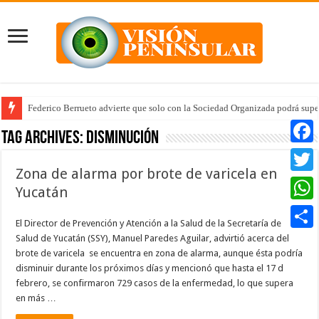
Federico Berrueto advierte que solo con la Sociedad Organizada podrá supe
Tag Archives:
Disminución
Faceb
Zona de alarma por brote de varicela en
Twitte
Yucatán
Whats
El Director de Prevención y Atención a la Salud de la Secretaría de
Salud de Yucatán (SSY), Manuel Paredes Aguilar, advirtió acerca del
Compar
brote de varicela se encuentra en zona de alarma, aunque ésta podría
disminuir durante los próximos días y mencionó que hasta el 17 d
febrero, se confirmaron 729 casos de la enfermedad, lo que supera
en más …