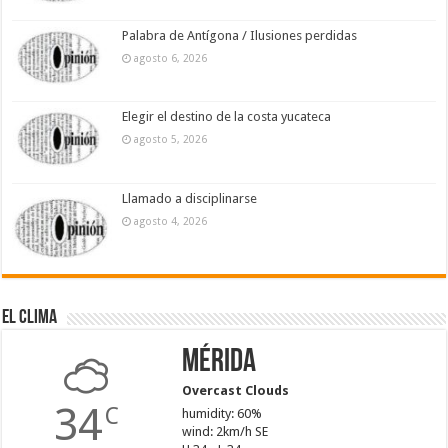
Palabra de Antígona / Ilusiones perdidas
agosto 6, 2026
Elegir el destino de la costa yucateca
agosto 5, 2026
Llamado a disciplinarse
agosto 4, 2026
El Clima
Mérida
Overcast Clouds
34
C
humidity: 60%
wind: 2km/h SE