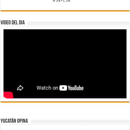
H 34 • L 34
Video del dia
Yucatán Opina