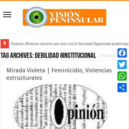
Federico Berrueto advierte que solo con la Sociedad Organizada podrá supe
Tag Archives:
debilidad 8institucional
Faceb
Mirada Violeta | Feminicidio, Violencias
Twitte
estructurales
Whats
Compar