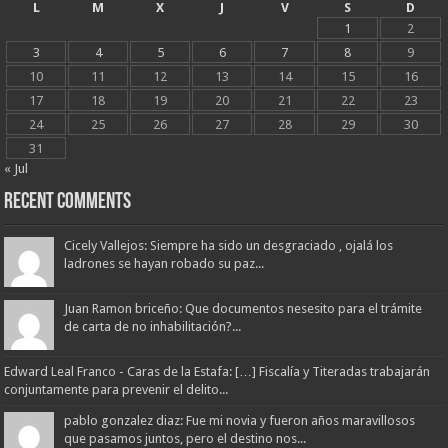
L
M
X
J
V
S
D
1
2
3
4
5
6
7
8
9
10
11
12
13
14
15
16
17
18
19
20
21
22
23
24
25
26
27
28
29
30
31
« Jul
Recent Comments
Cicely Vallejos: Siempre ha sido un desgraciado , ojalá los
ladrones se hayan robado su paz...
Juan Ramon briceño: Que documentos nesesito para el trámite
de carta de no inhabilitación?...
Edward Leal Franco - Caras de la Estafa: […] Fiscalía y Titeradas trabajarán
conjuntamente para prevenir el delito...
pablo gonzalez diaz: Fue mi novia y fueron años maravillosos
que pasamos juntos, pero el destino nos...