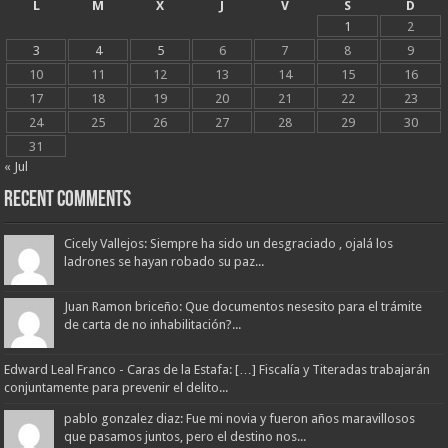
L
M
X
J
V
S
D
1
2
3
4
5
6
7
8
9
10
11
12
13
14
15
16
17
18
19
20
21
22
23
24
25
26
27
28
29
30
31
« Jul
Recent Comments
Cicely Vallejos: Siempre ha sido un desgraciado , ojalá los
ladrones se hayan robado su paz...
Juan Ramon briceño: Que documentos nesesito para el trámite
de carta de no inhabilitación?...
Edward Leal Franco - Caras de la Estafa: […] Fiscalía y Titeradas trabajarán
conjuntamente para prevenir el delito...
pablo gonzalez diaz: Fue mi novia y fueron años maravillosos
que pasamos juntos, pero el destino nos...