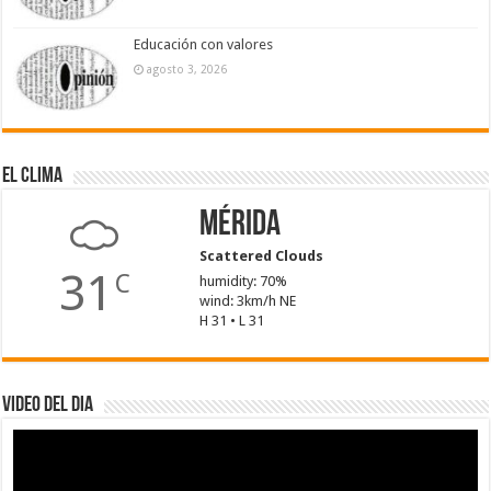
Educación con valores
agosto 3, 2026
El Clima
Mérida
Scattered Clouds
31
C
humidity: 70%
wind: 3km/h NE
H 31 • L 31
Video del dia