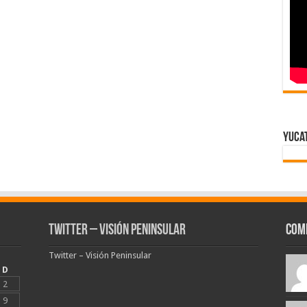
Yuca
Twitter – Visión Peninsular
Com
Twitter – Visión Peninsular
D
2
9