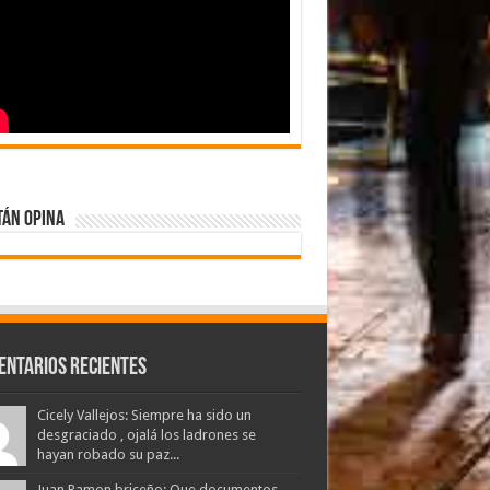
tán Opina
entarios Recientes
Cicely Vallejos: Siempre ha sido un
desgraciado , ojalá los ladrones se
hayan robado su paz...
Juan Ramon briceño: Que documentos