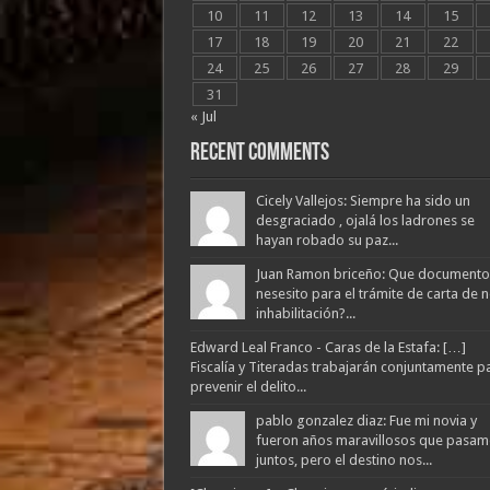
10
11
12
13
14
15
17
18
19
20
21
22
24
25
26
27
28
29
31
« Jul
Recent Comments
Cicely Vallejos: Siempre ha sido un
desgraciado , ojalá los ladrones se
hayan robado su paz...
Juan Ramon briceño: Que documento
nesesito para el trámite de carta de 
inhabilitación?...
Edward Leal Franco - Caras de la Estafa: […]
Fiscalía y Titeradas trabajarán conjuntamente p
prevenir el delito...
pablo gonzalez diaz: Fue mi novia y
fueron años maravillosos que pasam
juntos, pero el destino nos...