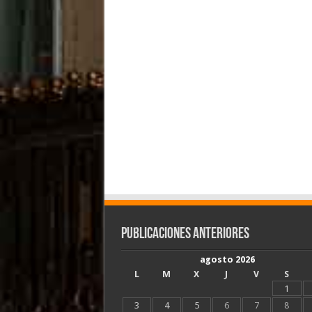
Publicaciones Anteriores
agosto 2026
L
M
X
J
V
S
1
3
4
5
6
7
8