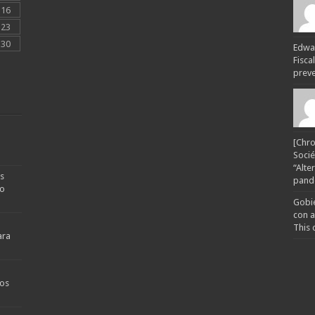
16
23
30
Edwar
Fisca
preven
[Chro
Socié
“Alte
s
pande
no
Gobie
con a
This 
ara
os