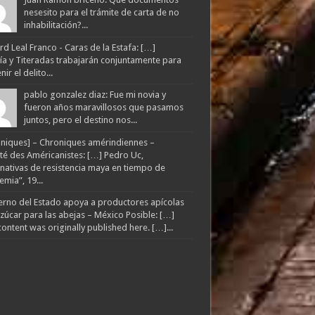
nesesito para el trámite de carta de no
inhabilitación?...
d Leal Franco - Caras de la Estafa: […]
lía y Titeradas trabajarán conjuntamente para
ir el delito...
pablo gonzalez diaz: Fue mi novia y
fueron años maravillosos que pasamos
juntos, pero el destino nos...
niques] – Chroniques amérindiennes –
té des Américanistes: […] Pedro Uc,
rnativas de resistencia maya en tiempo de
mia”, 19...
rno del Estado apoya a productores apícolas
zúcar para las abejas – México Posible: […]
content was originally published here. […]...