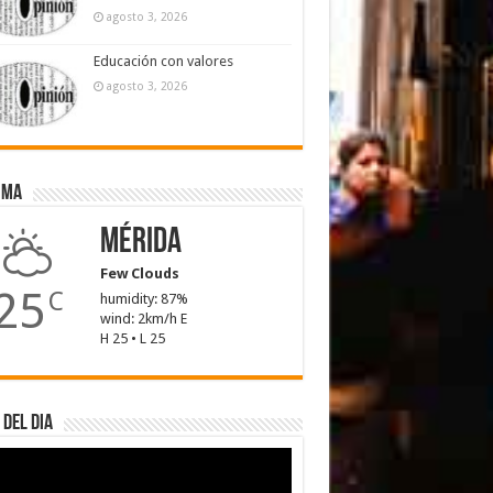
agosto 3, 2026
Educación con valores
agosto 3, 2026
ima
Mérida
Few Clouds
25
C
humidity: 87%
wind: 2km/h E
H 25 • L 25
 del dia