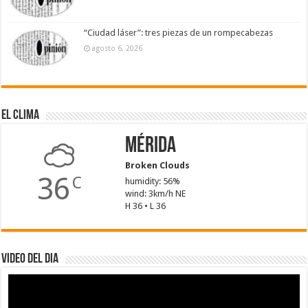
“Ciudad láser”: tres piezas de un rompecabezas
agosto 6, 2026
El Clima
Mérida
Broken Clouds
36
C
humidity: 56%
wind: 3km/h NE
H 36 • L 36
Video del dia