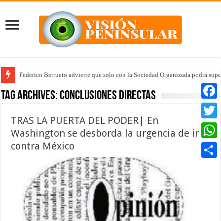
Federico Berrueto advierte que solo con la Sociedad Organizada podrá supe
Tag Archives:
conclusiones directas
Faceb
TRAS LA PUERTA DEL PODER| En
Twitte
Washington se desborda la urgencia de ir
contra México
Whats
Compar