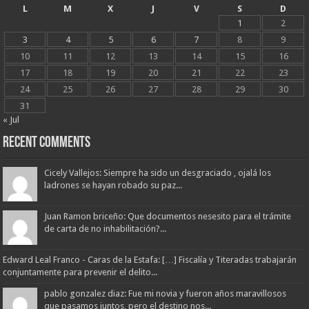
L
M
X
J
V
S
D
1
2
3
4
5
6
7
8
9
10
11
12
13
14
15
16
17
18
19
20
21
22
23
24
25
26
27
28
29
30
31
« Jul
Recent Comments
Cicely Vallejos: Siempre ha sido un desgraciado , ojalá los
ladrones se hayan robado su paz...
Juan Ramon briceño: Que documentos nesesito para el trámite
de carta de no inhabilitación?...
Edward Leal Franco - Caras de la Estafa: […] Fiscalía y Titeradas trabajarán
conjuntamente para prevenir el delito...
pablo gonzalez diaz: Fue mi novia y fueron años maravillosos
que pasamos juntos, pero el destino nos...