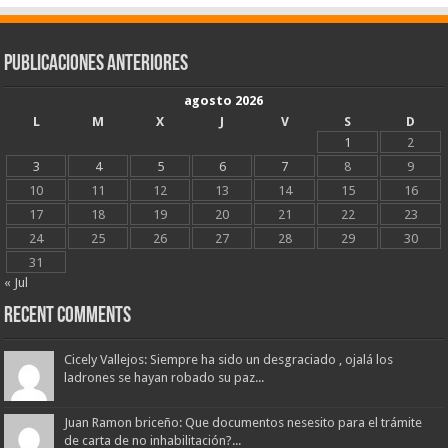
Publicaciones Anteriores
agosto 2026
L
M
X
J
V
S
D
1
2
3
4
5
6
7
8
9
10
11
12
13
14
15
16
17
18
19
20
21
22
23
24
25
26
27
28
29
30
31
« Jul
Recent Comments
Cicely Vallejos: Siempre ha sido un desgraciado , ojalá los
ladrones se hayan robado su paz...
Juan Ramon briceño: Que documentos nesesito para el trámite
de carta de no inhabilitación?...