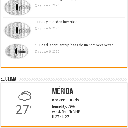
agosto 7, 2026
Dunas y el orden invertido
agosto 6, 2026
“Ciudad láser”: tres piezas de un rompecabezas
agosto 6, 2026
El Clima
Mérida
Broken Clouds
27
C
humidity: 79%
wind: 5km/h NNE
H 27 • L 27