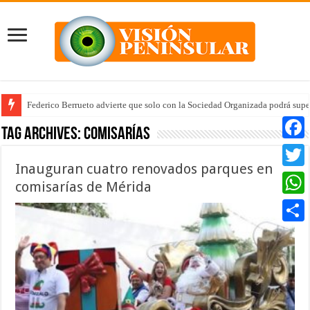
Federico Berrueto advierte que solo con la Sociedad Organizada podrá supe
Arrancan la tercera etapa de Médico 24/7
Tag Archives:
comisarías
Faceb
Inauguran cuatro renovados parques en
Twitte
comisarías de Mérida
Whats
Compar