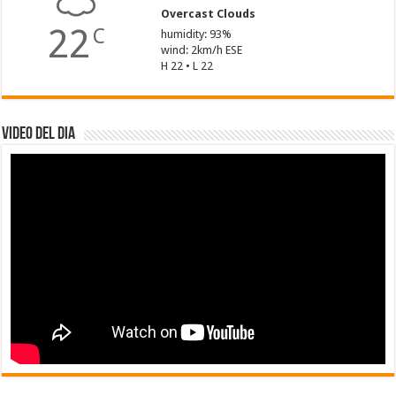
Overcast Clouds
22
C
humidity: 93%
wind: 2km/h ESE
H 22 • L 22
Video del dia