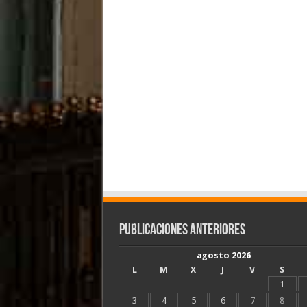
Publicaciones Anteriores
agosto 2026
L
M
X
J
V
S
1
3
4
5
6
7
8