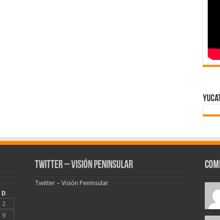
Yuca
Twitter – Visión Peninsular
Com
Twitter – Visión Peninsular
D
2
9