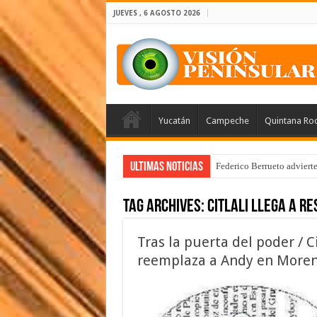
JUEVES , 6 AGOSTO 2026
Yucatán
Campeche
Quintana Ro
Ultimas Noticias
Federico Berrueto adviert
Tag Archives:
Citlali llega a re
Tras la puerta del poder / C
reemplaza a Andy en More