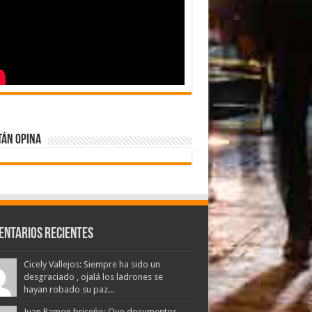
tán Opina
entarios Recientes
Cicely Vallejos: Siempre ha sido un
desgraciado , ojalá los ladrones se
hayan robado su paz...
Juan Ramon briceño: Que documentos