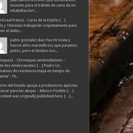
nesesito para el trámite de carta de no
inhabilitación?...
d Leal Franco - Caras de la Estafa: […]
lía y Titeradas trabajarán conjuntamente para
ir el delito...
pablo gonzalez diaz: Fue mi novia y
fueron años maravillosos que pasamos
juntos, pero el destino nos...
niques] – Chroniques amérindiennes –
té des Américanistes: […] Pedro Uc,
rnativas de resistencia maya en tiempo de
mia”, 19...
rno del Estado apoya a productores apícolas
zúcar para las abejas – México Posible: […]
content was originally published here. […]...