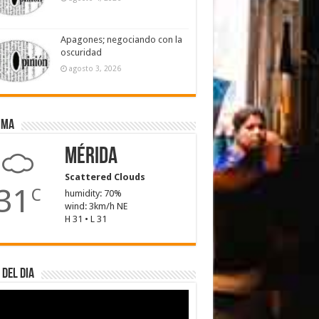
Apagones; negociando con la
oscuridad
agosto 3, 2026
ima
Mérida
Scattered Clouds
31
C
humidity: 70%
wind: 3km/h NE
H 31 • L 31
 del dia