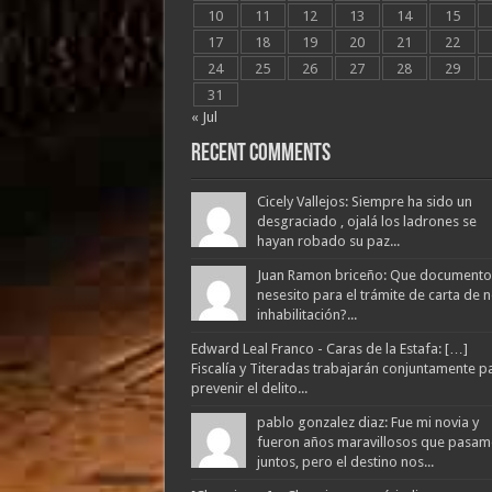
10
11
12
13
14
15
17
18
19
20
21
22
24
25
26
27
28
29
31
« Jul
Recent Comments
Cicely Vallejos: Siempre ha sido un
desgraciado , ojalá los ladrones se
hayan robado su paz...
Juan Ramon briceño: Que documento
nesesito para el trámite de carta de 
inhabilitación?...
Edward Leal Franco - Caras de la Estafa: […]
Fiscalía y Titeradas trabajarán conjuntamente p
prevenir el delito...
pablo gonzalez diaz: Fue mi novia y
fueron años maravillosos que pasam
juntos, pero el destino nos...