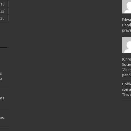
16
23
30
Edwar
Fisca
preven
[Chro
Socié
“Alte
s
pande
no
Gobie
con a
This 
ara
os