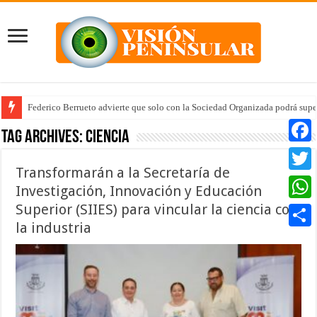
Federico Berrueto advierte que solo con la Sociedad Organizada podrá supe
Tag Archives:
ciencia
Faceb
Transformarán a la Secretaría de
Twitte
Investigación, Innovación y Educación
Superior (SIIES) para vincular la ciencia con
Whats
la industria
Compar