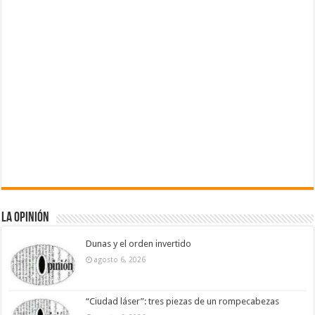
La Opinión
Dunas y el orden invertido
agosto 6, 2026
“Ciudad láser”: tres piezas de un rompecabezas