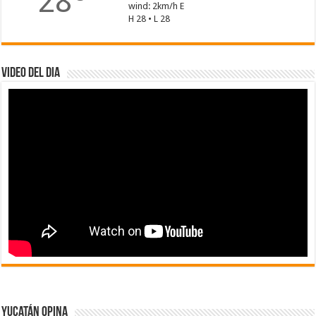
28
wind: 2km/h E
H 28 • L 28
Video del dia
Yucatán Opina