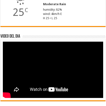
Moderate Rain
25
C
humidity: 82%
wind: 4km/h E
H 25 • L 25
Video del dia