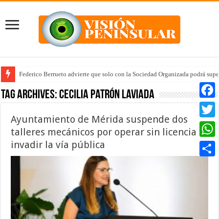
Federico Berrueto advierte que solo con la Sociedad Organizada podrá supe
Arrancan la tercera etapa de Médico 24/7
Tag Archives:
Cecilia Patrón Laviada
Faceb
Ayuntamiento de Mérida suspende dos
Twitte
talleres mecánicos por operar sin licencia e
invadir la vía pública
Whats
Compar