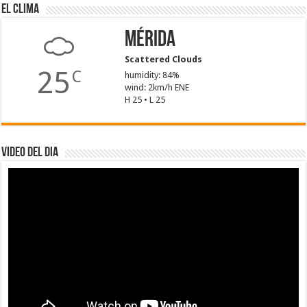
El Clima
Mérida
Scattered Clouds
25
C
humidity: 84%
wind: 2km/h ENE
H 25 • L 25
Video del dia