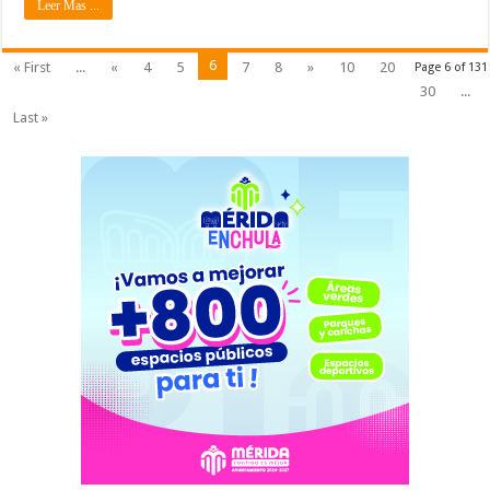
Leer Mas ...
6
« First
...
«
4
5
7
8
»
10
20
Page 6 of 131
30
...
Last »