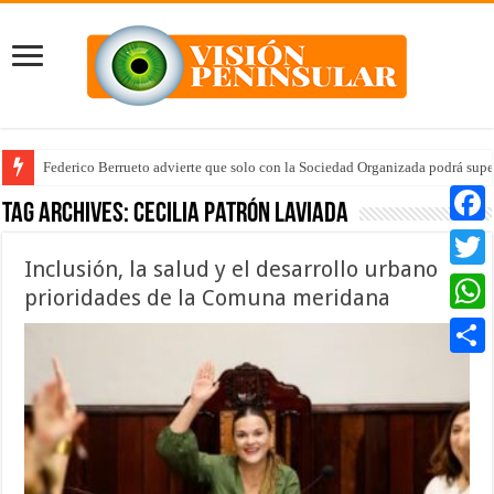
Federico Berrueto advierte que solo con la Sociedad Organizada podrá supe
Arrancan la tercera etapa de Médico 24/7
Tag Archives:
Cecilia Patrón Laviada
Faceb
Inclusión, la salud y el desarrollo urbano
Twitte
prioridades de la Comuna meridana
Whats
Compar