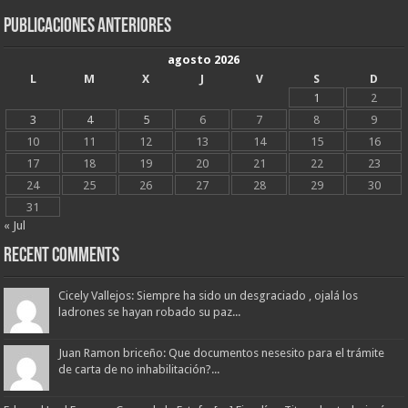
Publicaciones Anteriores
agosto 2026
L
M
X
J
V
S
D
1
2
3
4
5
6
7
8
9
10
11
12
13
14
15
16
17
18
19
20
21
22
23
24
25
26
27
28
29
30
31
« Jul
Recent Comments
Cicely Vallejos: Siempre ha sido un desgraciado , ojalá los
ladrones se hayan robado su paz...
Juan Ramon briceño: Que documentos nesesito para el trámite
de carta de no inhabilitación?...