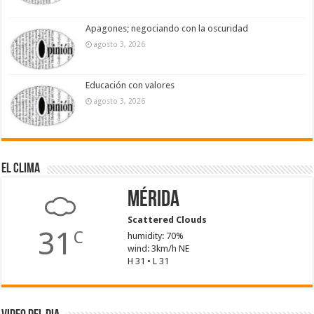
Apagones; negociando con la oscuridad
agosto 3, 2026
Educación con valores
agosto 3, 2026
El Clima
Mérida
Scattered Clouds
31
C
humidity: 70%
wind: 3km/h NE
H 31 • L 31