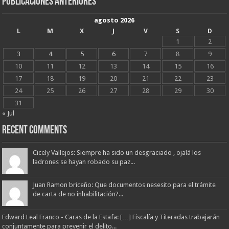
Publicaciones Anteriores
agosto 2026
L
M
X
J
V
S
D
1
2
3
4
5
6
7
8
9
10
11
12
13
14
15
16
17
18
19
20
21
22
23
24
25
26
27
28
29
30
31
« Jul
Recent Comments
Cicely Vallejos: Siempre ha sido un desgraciado , ojalá los
ladrones se hayan robado su paz...
Juan Ramon briceño: Que documentos nesesito para el trámite
de carta de no inhabilitación?...
Edward Leal Franco - Caras de la Estafa: […] Fiscalía y Titeradas trabajarán
conjuntamente para prevenir el delito...