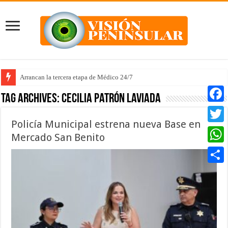
Arrancan la tercera etapa de Médico 24/7
Defendamos el voto libre de los meridanos: Renán Barrera
Tag Archives:
Cecilia Patrón Laviada
Faceb
Policía Municipal estrena nueva Base en
Twitte
Mercado San Benito
Whats
Compar