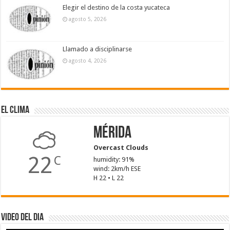
Elegir el destino de la costa yucateca
agosto 5, 2026
Llamado a disciplinarse
agosto 4, 2026
El Clima
Mérida
Overcast Clouds
22
C
humidity: 91%
wind: 2km/h ESE
H 22 • L 22
Video del dia