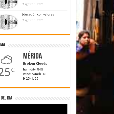
agosto 3, 2026
Educación con valores
agosto 3, 2026
ima
Mérida
Broken Clouds
25
C
humidity: 84%
wind: 5km/h ENE
H 25 • L 25
 del dia