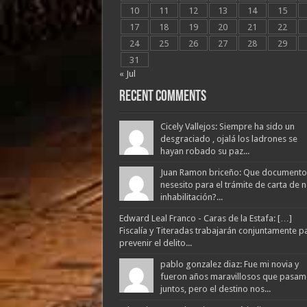
10
11
12
13
14
15
17
18
19
20
21
22
24
25
26
27
28
29
31
« Jul
Recent Comments
Cicely Vallejos: Siempre ha sido un
desgraciado , ojalá los ladrones se
hayan robado su paz...
Juan Ramon briceño: Que documento
nesesito para el trámite de carta de 
inhabilitación?...
Edward Leal Franco - Caras de la Estafa: […]
Fiscalía y Titeradas trabajarán conjuntamente p
prevenir el delito...
pablo gonzalez diaz: Fue mi novia y
fueron años maravillosos que pasam
juntos, pero el destino nos...