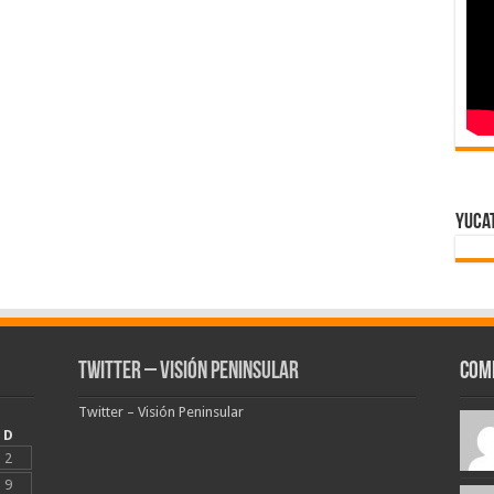
Yuca
Twitter – Visión Peninsular
Com
Twitter – Visión Peninsular
D
2
9