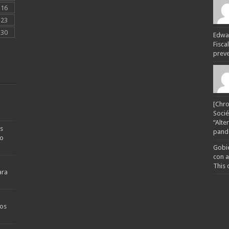
16
23
30
Edwar
Fisca
preven
[Chro
Socié
“Alte
s
pande
no
Gobie
con a
This 
ara
os