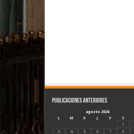
Publicaciones Anteriores
agosto 2026
L
M
X
J
V
S
1
3
4
5
6
7
8