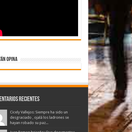
tán Opina
entarios Recientes
Cicely Vallejos: Siempre ha sido un
desgraciado , ojalá los ladrones se
hayan robado su paz...