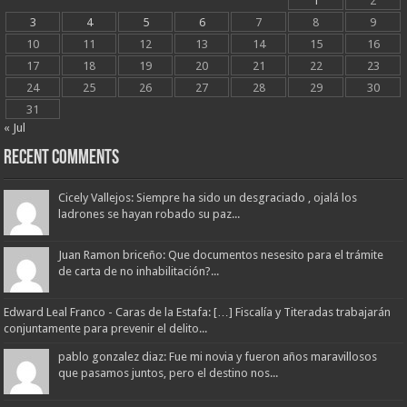
1
2
3
4
5
6
7
8
9
10
11
12
13
14
15
16
17
18
19
20
21
22
23
24
25
26
27
28
29
30
31
« Jul
Recent Comments
Cicely Vallejos: Siempre ha sido un desgraciado , ojalá los
ladrones se hayan robado su paz...
Juan Ramon briceño: Que documentos nesesito para el trámite
de carta de no inhabilitación?...
Edward Leal Franco - Caras de la Estafa: […] Fiscalía y Titeradas trabajarán
conjuntamente para prevenir el delito...
pablo gonzalez diaz: Fue mi novia y fueron años maravillosos
que pasamos juntos, pero el destino nos...