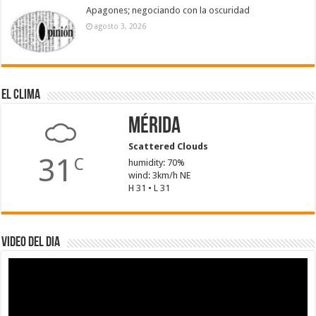
Apagones; negociando con la oscuridad
agosto 3, 2026
El Clima
Mérida
Scattered Clouds
31
C
humidity: 70%
wind: 3km/h NE
H 31 • L 31
Video del dia