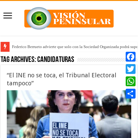
Federico Berrueto advierte que solo con la Sociedad Organizada podrá supe
Tag Archives:
CANDIDATURAS
Faceb
“El INE no se toca, el Tribunal Electoral
Twitte
tampoco”
Whats
Compar