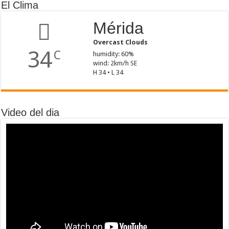
El Clima
Mérida
Overcast Clouds
34
C
humidity: 60%
wind: 2km/h SE
H 34 • L 34
Video del dia