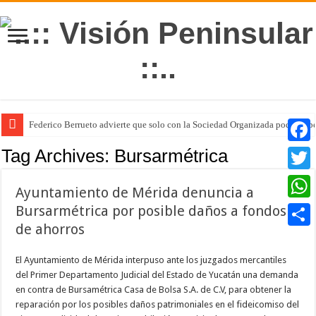
Federico Berrueto advierte que solo con la Sociedad Organizada podrá sup
Arrancan la tercera etapa de Médico 24/7
Tag Archives:
Bursarmétrica
Faceb
Twitte
Ayuntamiento de Mérida denuncia a
Bursarmétrica por posible daños a fondos
Whats
de ahorros
Compar
El Ayuntamiento de Mérida interpuso ante los juzgados mercantiles
del Primer Departamento Judicial del Estado de Yucatán una demanda
en contra de Bursamétrica Casa de Bolsa S.A. de C.V, para obtener la
reparación por los posibles daños patrimoniales en el fideicomiso del