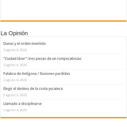
La Opinión
Dunas y el orden invertido
agosto 6, 2026
“Ciudad láser”: tres piezas de un rompecabezas
agosto 6, 2026
Palabra de Antígona / Ilusiones perdidas
agosto 6, 2026
Elegir el destino de la costa yucateca
agosto 5, 2026
Llamado a disciplinarse
agosto 4, 2026