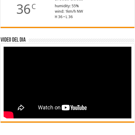
36
C
humidity: 55%
wind: 1km/h NW
H 36 • L 36
Video del dia