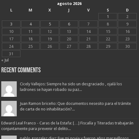
agosto 2026
L
M
X
J
V
S
D
1
2
3
4
5
6
7
8
9
10
11
12
13
14
15
16
17
18
19
20
21
22
23
24
25
26
27
28
29
30
31
« Jul
Recent Comments
Cicely Vallejos: Siempre ha sido un desgraciado , ojalá los
ladrones se hayan robado su paz...
Juan Ramon briceño: Que documentos nesesito para el trámite
de carta de no inhabilitación?...
Edward Leal Franco - Caras de la Estafa: […] Fiscalía y Titeradas trabajarán
conjuntamente para prevenir el delito...
pablo gonzalez diaz: Fue mi novia y fueron años maravillosos