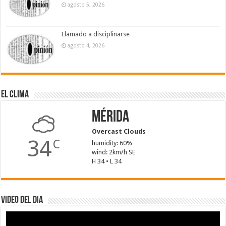
agosto 5, 2026
Llamado a disciplinarse
agosto 4, 2026
El Clima
Mérida
Overcast Clouds
34
C
humidity: 60%
wind: 2km/h SE
H 34 • L 34
Video del dia