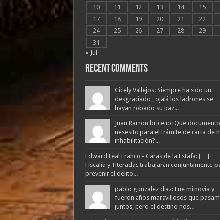
10
11
12
13
14
15
17
18
19
20
21
22
24
25
26
27
28
29
31
« Jul
Recent Comments
Cicely Vallejos: Siempre ha sido un
desgraciado , ojalá los ladrones se
hayan robado su paz...
Juan Ramon briceño: Que documento
nesesito para el trámite de carta de 
inhabilitación?...
Edward Leal Franco - Caras de la Estafa: […]
Fiscalía y Titeradas trabajarán conjuntamente p
prevenir el delito...
pablo gonzalez diaz: Fue mi novia y
fueron años maravillosos que pasam
juntos, pero el destino nos...