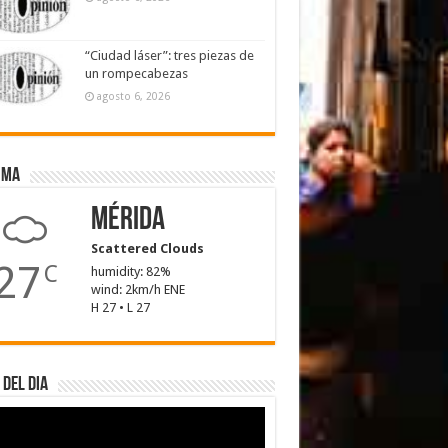
“Ciudad láser”: tres piezas de
un rompecabezas
agosto 6, 2026
ima
Mérida
Scattered Clouds
27
C
humidity: 82%
wind: 2km/h ENE
H 27 • L 27
 del dia