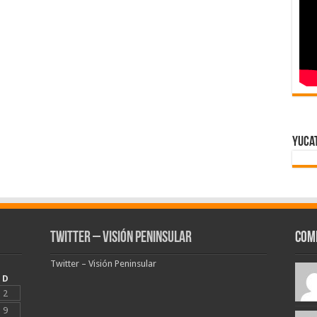
Yuca
Twitter – Visión Peninsular
Com
Twitter – Visión Peninsular
D
2
9