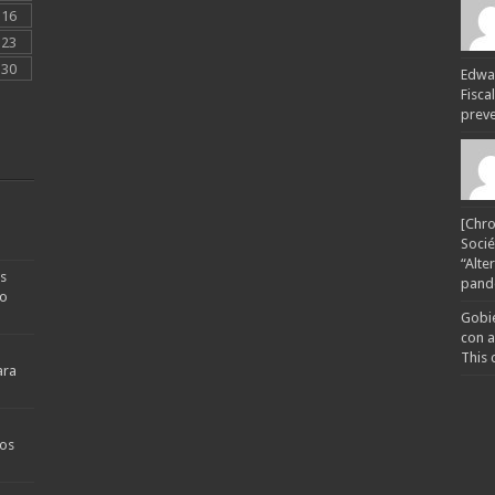
16
23
30
Edwar
Fisca
preven
[Chro
Socié
“Alte
s
pande
no
Gobie
con a
This 
ara
os