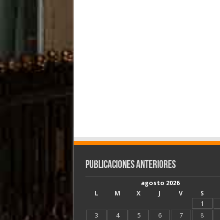
Publicaciones Anteriores
agosto 2026
L
M
X
J
V
S
1
3
4
5
6
7
8