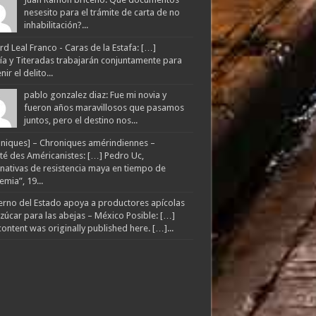
nesesito para el trámite de carta de no
inhabilitación?...
d Leal Franco - Caras de la Estafa: […]
lía y Titeradas trabajarán conjuntamente para
ir el delito...
pablo gonzalez diaz: Fue mi novia y
fueron años maravillosos que pasamos
juntos, pero el destino nos...
niques] – Chroniques amérindiennes –
té des Américanistes: […] Pedro Uc,
rnativas de resistencia maya en tiempo de
mia”, 19...
rno del Estado apoya a productores apícolas
zúcar para las abejas – México Posible: […]
content was originally published here. […]...