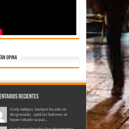
tán Opina
entarios Recientes
Cicely Vallejos: Siempre ha sido un
desgraciado , ojalá los ladrones se
hayan robado su paz...
Juan Ramon briceño: Que documentos