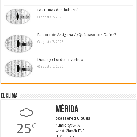
Las Dunas de Chuburná
agosto 7, 2026
Palabra de Antígona / ¿Qué pasó con Dafne?
agosto 7, 2026
Dunas y el orden invertido
agosto 6, 2026
El Clima
Mérida
Scattered Clouds
25
C
humidity: 84%
wind: 2km/h ENE
H 25 • L 25