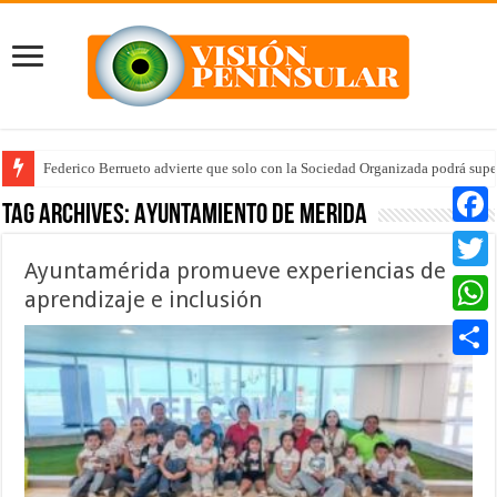
Federico Berrueto advierte que solo con la Sociedad Organizada podrá supe
Arrancan la tercera etapa de Médico 24/7
Tag Archives:
Ayuntamiento de Merida
Faceb
Ayuntamérida promueve experiencias de
Twitte
aprendizaje e inclusión
Whats
Compar