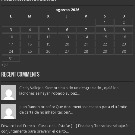
agosto 2026
L
M
X
J
V
S
D
1
2
3
4
5
6
7
8
9
10
11
12
13
14
15
16
17
18
19
20
21
22
23
24
25
26
27
28
29
30
31
« Jul
Recent Comments
Cicely Vallejos: Siempre ha sido un desgraciado , ojalá los
ladrones se hayan robado su paz...
Juan Ramon briceño: Que documentos nesesito para el trámite
de carta de no inhabilitación?...
Edward Leal Franco - Caras de la Estafa: […] Fiscalía y Titeradas trabajarán
conjuntamente para prevenir el delito...