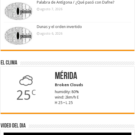
Palabra de Antígona / ¿Qué pasó con Dafne?
agosto 7, 2026
Dunas y el orden invertido
agosto 6, 2026
El Clima
Mérida
Broken Clouds
25
C
humidity: 80%
wind: 2km/h E
H 25 • L 25
Video del dia