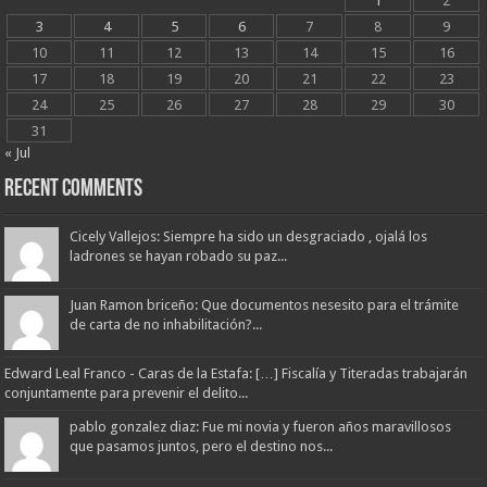
1
2
3
4
5
6
7
8
9
10
11
12
13
14
15
16
17
18
19
20
21
22
23
24
25
26
27
28
29
30
31
« Jul
Recent Comments
Cicely Vallejos: Siempre ha sido un desgraciado , ojalá los
ladrones se hayan robado su paz...
Juan Ramon briceño: Que documentos nesesito para el trámite
de carta de no inhabilitación?...
Edward Leal Franco - Caras de la Estafa: […] Fiscalía y Titeradas trabajarán
conjuntamente para prevenir el delito...
pablo gonzalez diaz: Fue mi novia y fueron años maravillosos
que pasamos juntos, pero el destino nos...