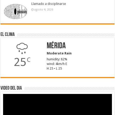
Llamado a disciplinarse
agosto 4, 2026
El Clima
Mérida
Moderate Rain
25
C
humidity: 82%
wind: 4km/h E
H 25 • L 25
Video del dia