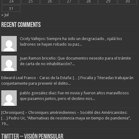
24
25
26
27
28
29
30
31
« Jul
Recent Comments
Cicely Vallejos: Siempre ha sido un desgraciado , ojalá los
ladrones se hayan robado su paz...
Juan Ramon briceño: Que documentos nesesito para el trámite
de carta de no inhabilitación?...
Edward Leal Franco - Caras de la Estafa: […] Fiscalía y Titeradas trabajarán
conjuntamente para prevenir el delito...
pablo gonzalez diaz: Fue mi novia y fueron años maravillosos
que pasamos juntos, pero el destino nos...
[Chroniques] – Chroniques amérindiennes – Société des Américanistes:
[…] Pedro Uc, “Alternativas de resistencia maya en tiempo de pandemia”,
19...
Twitter – Visión Peninsular