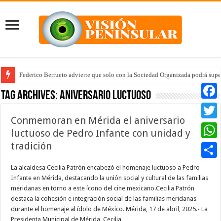
Federico Berrueto advierte que solo con la Sociedad Organizada podrá supe
Tag Archives:
aniversario luctuoso
Faceb
Conmemoran en Mérida el aniversario
Twitte
luctuoso de Pedro Infante con unidad y
tradición
Whats
Compar
La alcaldesa Cecilia Patrón encabezó el homenaje luctuoso a Pedro
Infante en Mérida, destacando la unión social y cultural de las familias
meridanas en torno a este ícono del cine mexicano.Cecilia Patrón
destaca la cohesión e integración social de las familias meridanas
durante el homenaje al ídolo de México. Mérida, 17 de abril, 2025.- La
Presidenta Municipal de Mérida, Cecilia …