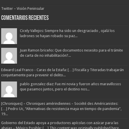
Twitter – Visión Peninsular
Comentarios Recientes
Cicely Vallejos: Siempre ha sido un desgraciado , ojalá los
ladrones se hayan robado su paz...
Juan Ramon briceño: Que documentos nesesito para el trámite
de carta de no inhabilitación?...
Edward Leal Franco - Caras de la Estafa: […] Fiscalía y Titeradas trabajarán
conjuntamente para prevenir el delito...
pablo gonzalez diaz: Fue mi novia y fueron años maravillosos
que pasamos juntos, pero el destino nos...
[Chroniques] – Chroniques amérindiennes – Société des Américanistes:
[…] Pedro Uc, “Alternativas de resistencia maya en tiempo de pandemia”,
19...
Gobierno del Estado apoya a productores apícolas con azúcar para las
abejas – México Posible: […] This content was originally published here.