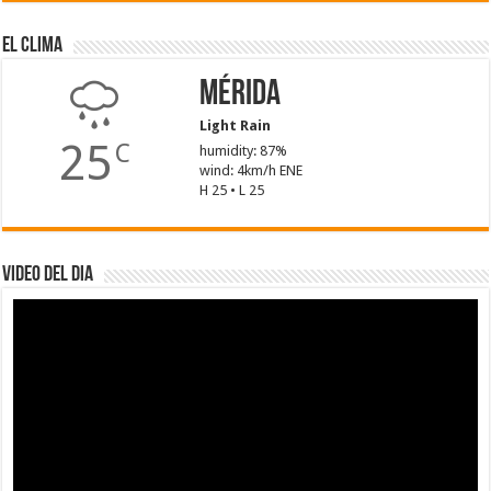
El Clima
Mérida
Light Rain
25
C
humidity: 87%
wind: 4km/h ENE
H 25 • L 25
Video del dia