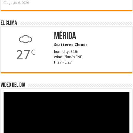
agosto 6, 2026
El Clima
Mérida
Scattered Clouds
27
C
humidity: 82%
wind: 2km/h ENE
H 27 • L 27
Video del dia