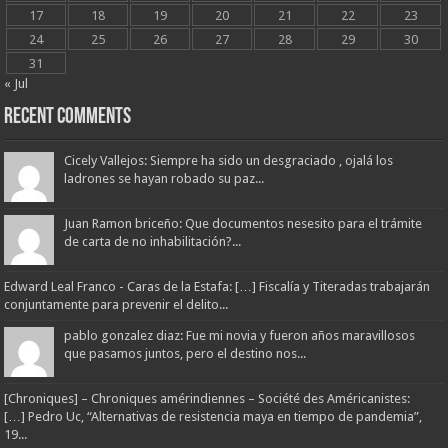
17
18
19
20
21
22
23
24
25
26
27
28
29
30
31
« Jul
Recent Comments
Cicely Vallejos: Siempre ha sido un desgraciado , ojalá los
ladrones se hayan robado su paz...
Juan Ramon briceño: Que documentos nesesito para el trámite
de carta de no inhabilitación?...
Edward Leal Franco - Caras de la Estafa: […] Fiscalía y Titeradas trabajarán
conjuntamente para prevenir el delito...
pablo gonzalez diaz: Fue mi novia y fueron años maravillosos
que pasamos juntos, pero el destino nos...
[Chroniques] – Chroniques amérindiennes – Société des Américanistes:
[…] Pedro Uc, “Alternativas de resistencia maya en tiempo de pandemia”,
19...