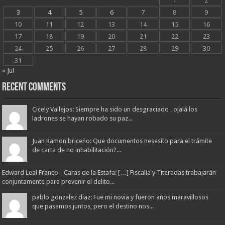
1
2
3
4
5
6
7
8
9
10
11
12
13
14
15
16
17
18
19
20
21
22
23
24
25
26
27
28
29
30
31
« Jul
Recent Comments
Cicely Vallejos: Siempre ha sido un desgraciado , ojalá los
ladrones se hayan robado su paz...
Juan Ramon briceño: Que documentos nesesito para el trámite
de carta de no inhabilitación?...
Edward Leal Franco - Caras de la Estafa: […] Fiscalía y Titeradas trabajarán
conjuntamente para prevenir el delito...
pablo gonzalez diaz: Fue mi novia y fueron años maravillosos
que pasamos juntos, pero el destino nos...