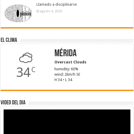
Llamado a disciplinarse
agosto 4, 2026
El Clima
Mérida
Overcast Clouds
34
C
humidity: 60%
wind: 2km/h SE
H 34 • L 34
Video del dia