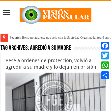
Federico Berrueto advierte que solo con la Sociedad Organizada podrá supe
Tag Archives:
agredió a su madre
Faceb
Pese a órdenes de protección, volvió a
Twitte
agredir a su madre y lo dejan en prisión
Whats
Compar