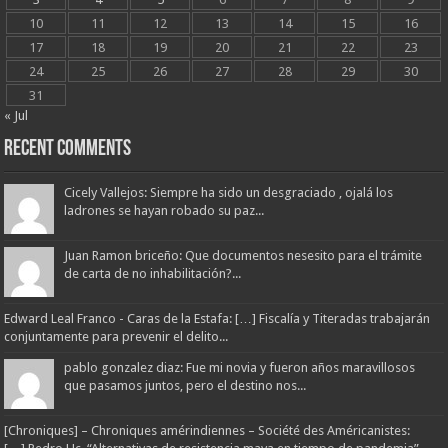
10
11
12
13
14
15
16
17
18
19
20
21
22
23
24
25
26
27
28
29
30
31
« Jul
Recent Comments
Cicely Vallejos: Siempre ha sido un desgraciado , ojalá los
ladrones se hayan robado su paz...
Juan Ramon briceño: Que documentos nesesito para el trámite
de carta de no inhabilitación?...
Edward Leal Franco - Caras de la Estafa: […] Fiscalía y Titeradas trabajarán
conjuntamente para prevenir el delito...
pablo gonzalez diaz: Fue mi novia y fueron años maravillosos
que pasamos juntos, pero el destino nos...
[Chroniques] – Chroniques amérindiennes – Société des Américanistes: