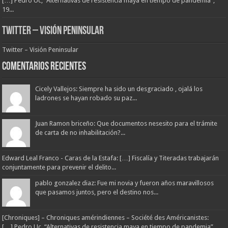
[…] Pedro Uc, “Alternativas de resistencia maya en tiempo de pandemia”,
19...
Twitter – Visión Peninsular
Twitter – Visión Peninsular
Comentarios Recientes
Cicely Vallejos: Siempre ha sido un desgraciado , ojalá los
ladrones se hayan robado su paz...
Juan Ramon briceño: Que documentos nesesito para el trámite
de carta de no inhabilitación?...
Edward Leal Franco - Caras de la Estafa: […] Fiscalía y Titeradas trabajarán
conjuntamente para prevenir el delito...
pablo gonzalez diaz: Fue mi novia y fueron años maravillosos
que pasamos juntos, pero el destino nos...
[Chroniques] – Chroniques amérindiennes – Société des Américanistes:
[…] Pedro Uc, “Alternativas de resistencia maya en tiempo de pandemia”,