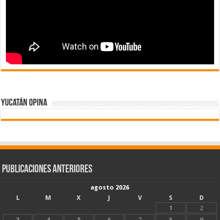
Yucatán Opina
Publicaciones Anteriores
agosto 2026
L
M
X
J
V
S
D
1
2
3
4
5
6
7
8
9