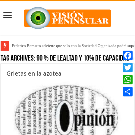
Federico Berrueto advierte que solo con la Sociedad Organizada podrá supe
Tag Archives:
90 % de lealtad y 10% de capacidad
Faceb
Grietas en la azotea
Twitte
Whats
Compar