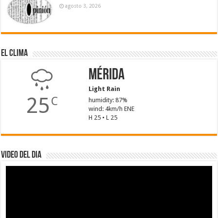
agosto 3, 2026
El Clima
Mérida
Light Rain
25
C
humidity: 87%
wind: 4km/h ENE
H 25 • L 25
Video del dia