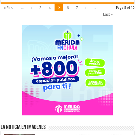
5
« First
...
«
3
4
6
7
»
...
Page 5 of 10
Last »
La Noticia en Imágenes