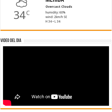
Overcast Clouds
34
C
humidity: 60%
wind: 2km/h SE
H 34 • L 34
Video del dia