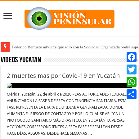
Federico Berrueto advierte que solo con la Sociedad Organizada podrá supe
Videos Yucatan
Faceb
2 muertes mas por Covid-19 en Yucatán
Twitte
Whats
Mérida, Yucatán, 22 de abril de 2020.- LAS AUTORIDADES FEDERALES
ANUNCIARON LA FASE 3 DE ESTA CONTINGENCIA SANITARIA. ESTA
Compar
FASE REPRESENTA LA ETAPA DE EPIDEMIA GENERALIZADA, DONDE
AUMENTA EL RIESGO DE CONTAGIO Y POR LO CUAL SE APLICA UN
PROTOCOLO SANITARIO MÁS DRÁSTICO. EN YUCATÁN, DIVERSAS
ACCIONES CORRESPONDIENTES A ESTA FASE SE REALIZAN DESDE
HACE DÍAS, ALGUNAS, DESDE HACE SEMANAS …