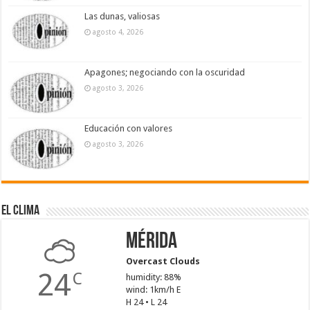
Las dunas, valiosas
agosto 4, 2026
Apagones; negociando con la oscuridad
agosto 3, 2026
Educación con valores
agosto 3, 2026
El Clima
Mérida
Overcast Clouds
24
C
humidity: 88%
wind: 1km/h E
H 24 • L 24