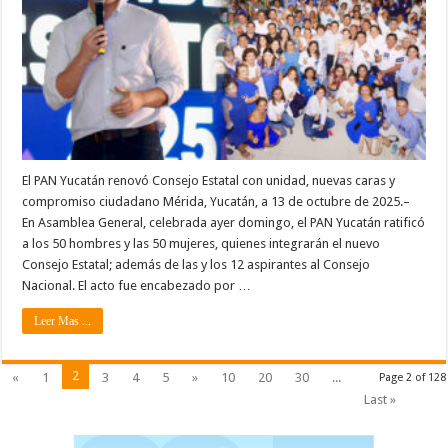
El PAN Yucatán renovó Consejo Estatal con unidad, nuevas caras y
compromiso ciudadano Mérida, Yucatán, a 13 de octubre de 2025.–
En Asamblea General, celebrada ayer domingo, el PAN Yucatán ratificó
a los 50 hombres y las 50 mujeres, quienes integrarán el nuevo
Consejo Estatal; además de las y los 12 aspirantes al Consejo
Nacional. El acto fue encabezado por …
Leer Mas ...
2
«
1
3
4
5
»
10
20
30
...
Page 2 of 128
Last »