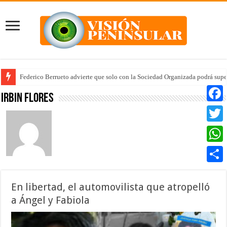
Federico Berrueto advierte que solo con la Sociedad Organizada podrá supe
Arrancan la tercera etapa de Médico 24/7
Irbin Flores
Faceb
Twitte
Whats
Compar
En libertad, el automovilista que atropelló
a Ángel y Fabiola