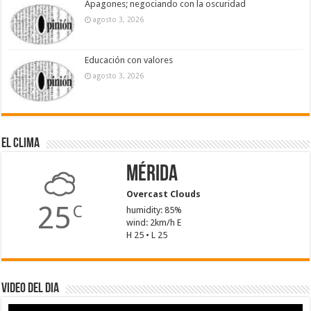
Apagones; negociando con la oscuridad
agosto 3, 2026
Educación con valores
agosto 3, 2026
El Clima
Mérida
Overcast Clouds
25
C
humidity: 85%
wind: 2km/h E
H 25 • L 25
Video del dia