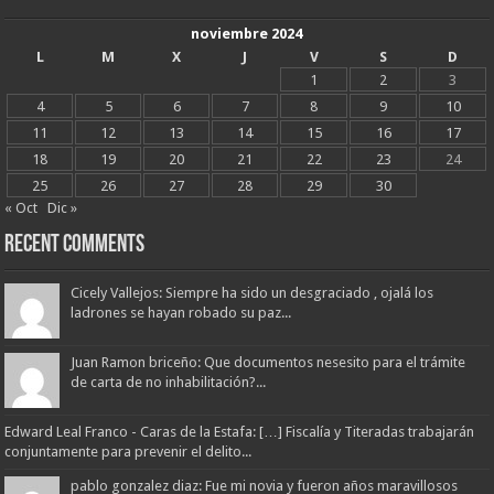
noviembre 2024
L
M
X
J
V
S
D
1
2
3
4
5
6
7
8
9
10
11
12
13
14
15
16
17
18
19
20
21
22
23
24
25
26
27
28
29
30
« Oct
Dic »
Recent Comments
Cicely Vallejos: Siempre ha sido un desgraciado , ojalá los
ladrones se hayan robado su paz...
Juan Ramon briceño: Que documentos nesesito para el trámite
de carta de no inhabilitación?...
Edward Leal Franco - Caras de la Estafa: […] Fiscalía y Titeradas trabajarán
conjuntamente para prevenir el delito...
pablo gonzalez diaz: Fue mi novia y fueron años maravillosos