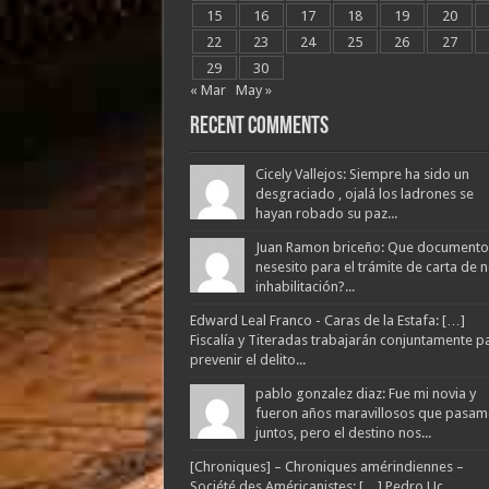
15
16
17
18
19
20
22
23
24
25
26
27
29
30
« Mar
May »
Recent Comments
Cicely Vallejos: Siempre ha sido un
desgraciado , ojalá los ladrones se
hayan robado su paz...
Juan Ramon briceño: Que documento
nesesito para el trámite de carta de 
inhabilitación?...
Edward Leal Franco - Caras de la Estafa: […]
Fiscalía y Titeradas trabajarán conjuntamente p
prevenir el delito...
pablo gonzalez diaz: Fue mi novia y
fueron años maravillosos que pasam
juntos, pero el destino nos...
[Chroniques] – Chroniques amérindiennes –
Société des Américanistes: […] Pedro Uc,