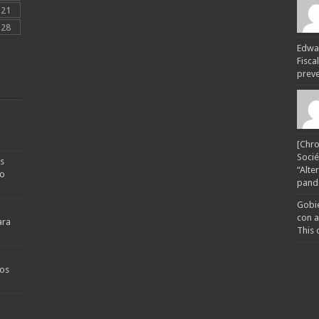
21
28
Edwar
Fisca
preven
[Chro
Socié
s
“Alte
no
pande
Gobie
con a
ara
This 
os