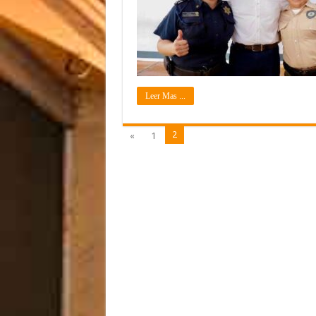
Leer Mas ...
2
«
1