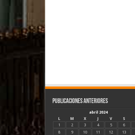
Publicaciones Anteriores
abril 2024
L
M
X
J
V
S
1
2
3
4
5
6
8
9
10
11
12
13