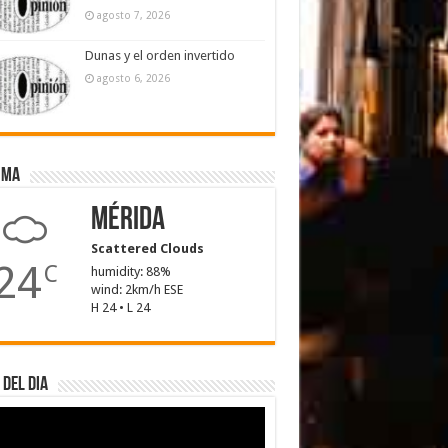
agosto 7, 2026
Dunas y el orden invertido
agosto 6, 2026
ima
Mérida
Scattered Clouds
24
C
humidity: 88%
wind: 2km/h ESE
H 24 • L 24
 del dia