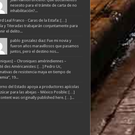
nesesito para el trámite de carta de no
inhabilitación?...
d Leal Franco - Caras de la Estafa: […]
lía y Titeradas trabajarán conjuntamente para
ir el delito...
pablo gonzalez diaz: Fue mi novia y
fueron años maravillosos que pasamos
juntos, pero el destino nos...
niques] – Chroniques amérindiennes –
té des Américanistes: […] Pedro Uc,
rnativas de resistencia maya en tiempo de
mia”, 19...
rno del Estado apoya a productores apícolas
zúcar para las abejas – México Posible: […]
content was originally published here. […]...