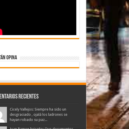
tán Opina
entarios Recientes
Cicely Vallejos: Siempre ha sido un
desgraciado , ojalá los ladrones se
hayan robado su paz...
Juan Ramon briceño: Que documentos