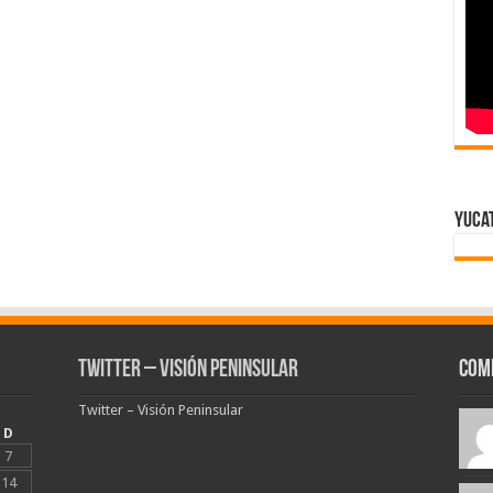
Yuca
Twitter – Visión Peninsular
Com
Twitter – Visión Peninsular
D
7
14