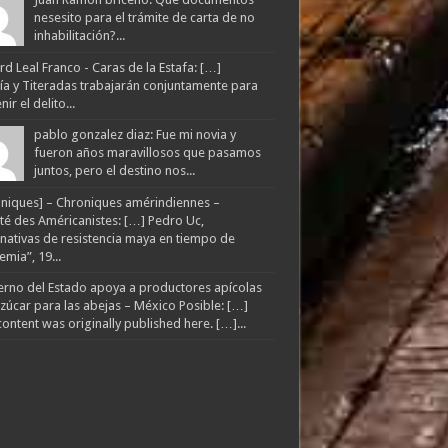
nesesito para el trámite de carta de no
inhabilitación?...
d Leal Franco - Caras de la Estafa: […]
lía y Titeradas trabajarán conjuntamente para
ir el delito...
pablo gonzalez diaz: Fue mi novia y
fueron años maravillosos que pasamos
juntos, pero el destino nos...
niques] – Chroniques amérindiennes –
té des Américanistes: […] Pedro Uc,
rnativas de resistencia maya en tiempo de
mia”, 19...
rno del Estado apoya a productores apícolas
zúcar para las abejas – México Posible: […]
content was originally published here. […]...