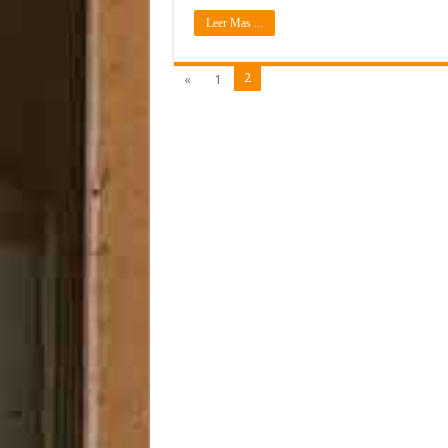
Leer Mas ...
2
«
1