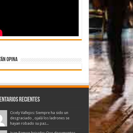
tán Opina
entarios Recientes
Cicely Vallejos: Siempre ha sido un
desgraciado , ojalá los ladrones se
hayan robado su paz...
Juan Ramon briceño: Que documentos