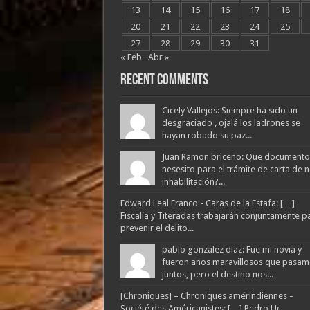
13
14
15
16
17
18
20
21
22
23
24
25
27
28
29
30
31
« Feb
Abr »
Recent Comments
Cicely Vallejos: Siempre ha sido un
desgraciado , ojalá los ladrones se
hayan robado su paz...
Juan Ramon briceño: Que documento
nesesito para el trámite de carta de 
inhabilitación?...
Edward Leal Franco - Caras de la Estafa: […]
Fiscalía y Titeradas trabajarán conjuntamente p
prevenir el delito...
pablo gonzalez diaz: Fue mi novia y
fueron años maravillosos que pasam
juntos, pero el destino nos...
[Chroniques] – Chroniques amérindiennes –
Société des Américanistes: […] Pedro Uc,