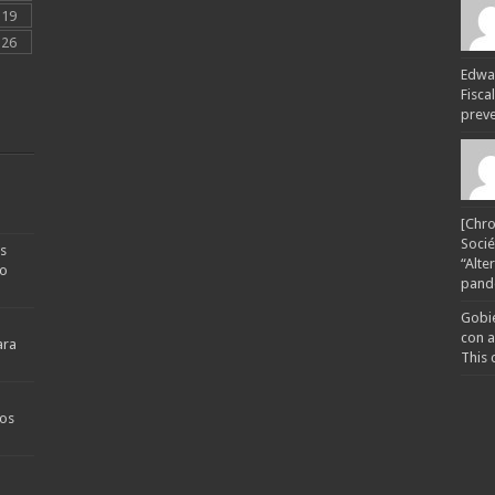
19
26
Edwar
Fisca
preven
[Chro
Socié
s
“Alte
no
pande
Gobie
con a
ara
This 
os