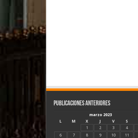
Publicaciones Anteriores
marzo 2023
L
M
X
J
V
S
1
2
3
4
6
7
8
9
10
11