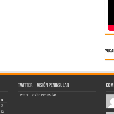
Yuca
Twitter – Visión Peninsular
Com
Twitter – Visión Peninsular
D
5
12