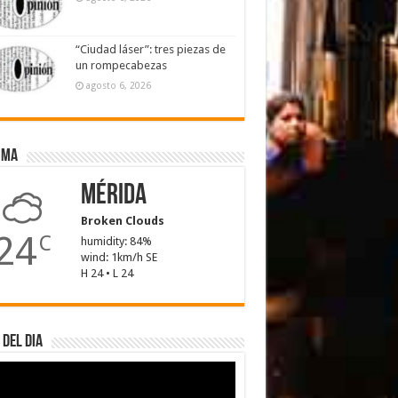
“Ciudad láser”: tres piezas de
un rompecabezas
agosto 6, 2026
ima
Mérida
Broken Clouds
24
C
humidity: 84%
wind: 1km/h SE
H 24 • L 24
 del dia