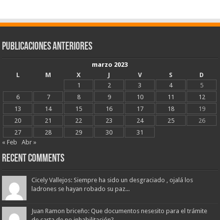
Publicaciones Anteriores
marzo 2023
L
M
X
J
V
S
D
1
2
3
4
5
6
7
8
9
10
11
12
13
14
15
16
17
18
19
20
21
22
23
24
25
26
27
28
29
30
31
« Feb
Abr »
Recent Comments
Cicely Vallejos: Siempre ha sido un desgraciado , ojalá los
ladrones se hayan robado su paz...
Juan Ramon briceño: Que documentos nesesito para el trámite
de carta de no inhabilitación?...