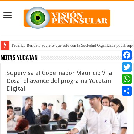
Federico Berrueto advierte que solo con la Sociedad Organizada podrá supe
Notas Yucatán
Faceb
Supervisa el Gobernador Mauricio Vila
Twitte
Dosal el avance del programa Yucatán
Digital
Whats
Compar