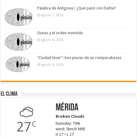
Palabra de Antígona / ¿Qué pasó con Dafne?
agosto 7, 2026
Dunas y el orden invertido
agosto 6, 2026
“Ciudad láser”: tres piezas de un rompecabezas
agosto 6, 2026
El Clima
Mérida
Broken Clouds
27
C
humidity: 79%
wind: 5km/h NNE
H 27 • L 27